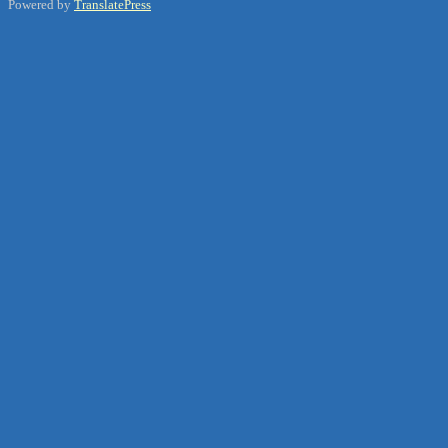
Powered by
TranslatePress