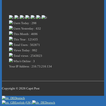
Users Today : 298
Users Yesterday : 632
This Month : 4696
This Year : 121435
Total Users : 502871
Views Today : 992
Total views : 2543023
Who's Online : 3
Your IP Address : 216.73.216.134
Copyright © 2026
Capri Post
Deutsch
English (UK)
Deutsch