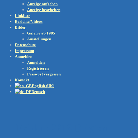
Anzeige aufgeben
Anzeige bearbeiten
Linkliste
Berichte/Videos
Bilder
Galerie ab 1985
Ausstellungen
Datenschutz
Impressum
Anmelden
Anmelden
Registrieren
Passwort vergessen
Kontakt
English (UK)
Deutsch
Folder:
2018 Belgien