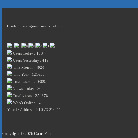
Cookie Konfigurationsbox öffnen
Users Today : 103
Users Yesterday : 419
This Month : 4920
This Year : 121659
Total Users : 503095
Views Today : 309
Total views : 2543781
Who's Online : 4
Your IP Address : 216.73.216.44
Copyright © 2026
Capri Post