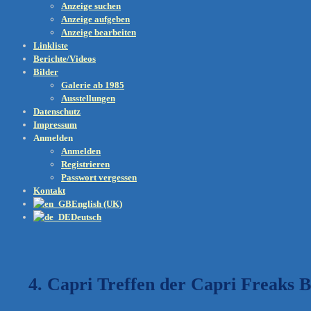
Anzeige suchen
Anzeige aufgeben
Anzeige bearbeiten
Linkliste
Berichte/Videos
Bilder
Galerie ab 1985
Ausstellungen
Datenschutz
Impressum
Anmelden
Anmelden
Registrieren
Passwort vergessen
Kontakt
English (UK)
Deutsch
4. Capri Treffen der Capri Freaks 