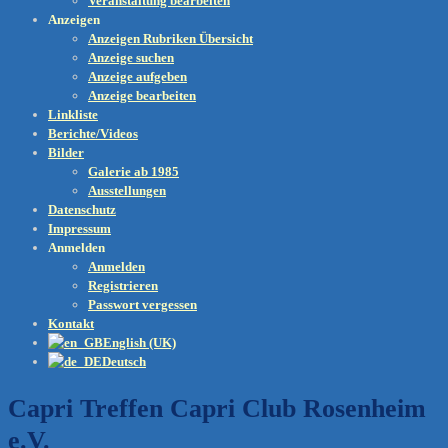
Veranstaltung bearbeiten
Anzeigen
Anzeigen Rubriken Übersicht
Anzeige suchen
Anzeige aufgeben
Anzeige bearbeiten
Linkliste
Berichte/Videos
Bilder
Galerie ab 1985
Ausstellungen
Datenschutz
Impressum
Anmelden
Anmelden
Registrieren
Passwort vergessen
Kontakt
English (UK)
Deutsch
Capri Treffen Capri Club Rosenheim
e.V.