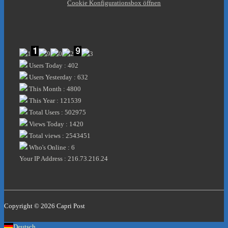
Cookie Konfigurationsbox öffnen
Users Today : 402
Users Yesterday : 632
This Month : 4800
This Year : 121539
Total Users : 502975
Views Today : 1420
Total views : 2543451
Who's Online : 6
Your IP Address : 216.73.216.24
Copyright © 2026
Capri Post
Deutsch