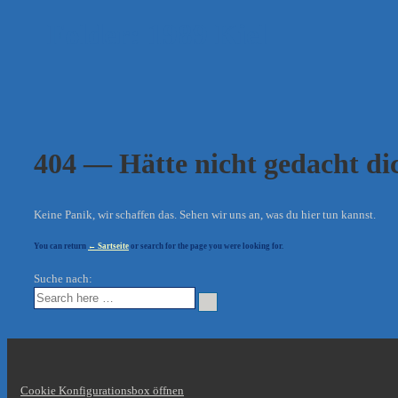
Folder:
1989 Kiel
404 — Hätte nicht gedacht dic
Keine Panik, wir schaffen das. Sehen wir uns an, was du hier tun kannst.
You can return
← Sartseite
or search for the page you were looking for.
Suche nach:
Cookie Konfigurationsbox öffnen